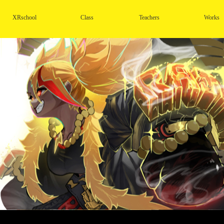
XRschool
Class
Teachers
Works