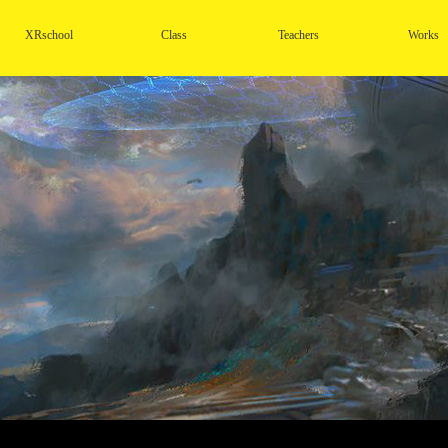
XRschool
Class
Teachers
Works